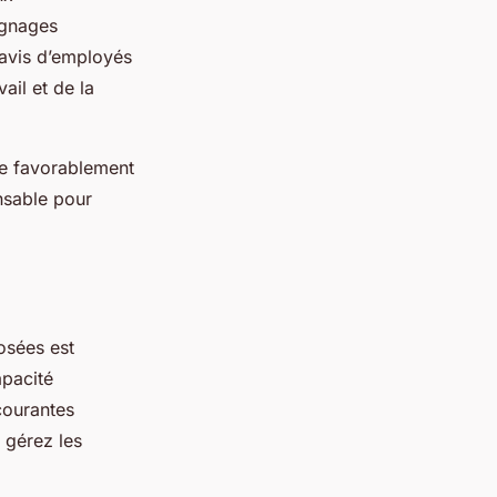
ignages
avis d’employés
ail et de la
nne favorablement
ensable pour
osées est
apacité
courantes
 gérez les