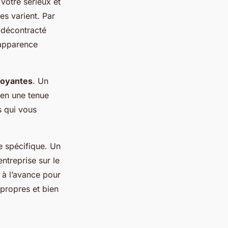
votre sérieux et
es varient. Par
 décontracté
 apparence
voyantes
. Un
en une tenue
s qui vous
re spécifique. Un
ntreprise sur le
 à l’avance pour
 propres et bien