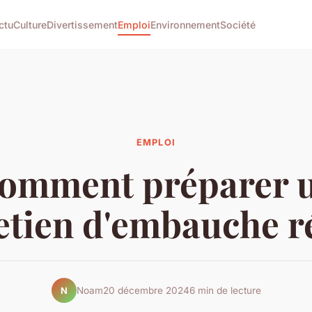
ctu
Culture
Divertissement
Emploi
Environnement
Société
EMPLOI
omment préparer 
etien d'embauche r
Noam
20 décembre 2024
6 min de lecture
N