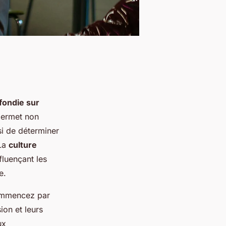
fondie sur
permet non
si de déterminer
 La
culture
fluençant les
e.
Commencez par
ion et leurs
ux