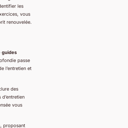
entifier les
exercices, vous
prit renouvelée.
e
guides
rofondie passe
 l’entretien et
nclure des
 d’entretien
pensée vous
n, proposant