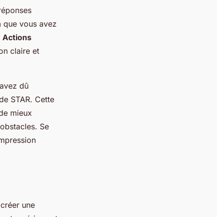
 réponses
n
que vous avez
s
Actions
n claire et
 avez dû
ode STAR. Cette
 de mieux
obstacles. Se
impression
 créer une