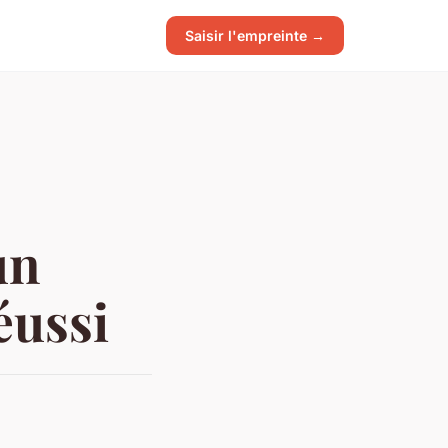
Saisir l'empreinte →
un
éussi