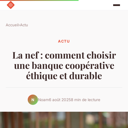
Accueil
›
Actu
ACTU
La nef : comment choisir
une banque coopérative
éthique et durable
Noam
6 août 2025
8 min de lecture
N